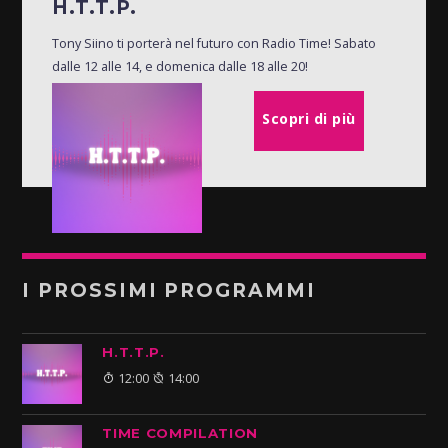
H.T.T.P.
Tony Siino ti porterà nel futuro con Radio Time! Sabato
dalle 12 alle 14, e domenica dalle 18 alle 20!
Scopri di più
I PROSSIMI PROGRAMMI
H.T.T.P.
12:00
14:00
TIME COMPILATION