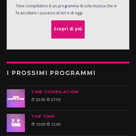
Time Complilation è un programma di sola musica che vi
fa ascoltare i successi di ieri e di oggi.
Scopri di più
I PROSSIMI PROGRAMMI
TIME COMPILATION
02:00
07:59
TOP TIME
10:00
12:00