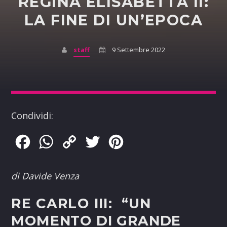
REGINA ELISABETTA II:
LA FINE DI UN’EPOCA
staff
9 Settembre 2022
Condividi:
Facebook
WhatsApp
Copy
Twitter
Pinterest
Link
di Davide Venza
RE CARLO III:
“U
N
MOMENTO DI GRANDE