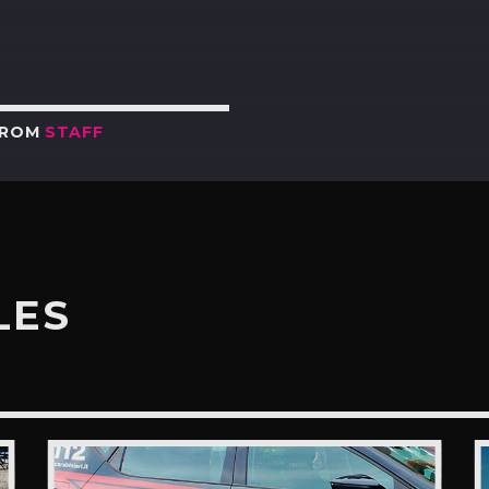
FROM
STAFF
LES