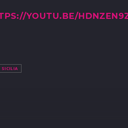
TTPS://YOUTU.BE/HDNZEN9
SICILIA
R