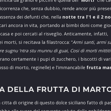
entita da grandi e piccini è quella dei “
Morti
” che ca
ricorrenza che, senza dubbio, rende ancor più prese
’assenza dei defunti che, nella
notte tra l’1 e il 2 
cari ancora in vita, portando ai bimbi doni come gioc
asa e poi cercati al risveglio. Anticamente, infatti,
orti, si recitava la filastrocca: “
Armi santi, armi s
ntre sugnu ‘ntra stu munnu di guai, Cosi di morti mittit
verano certamente i pupi di zucchero, i biscotti di v
 osso di morto, reginelle) e l’immancabile
frutta ma
TA DELLA FRUTTA DI MAR
citta di origine di questo dolce siciliano fatto di p
debba alle suore del convento voluto dalla nobildon