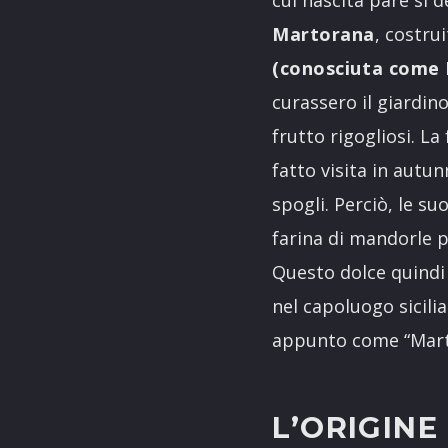
Martorana
, costru
(conosciuta come
curassero il giardin
frutto rigogliosi. L
fatto visita in autun
spogli. Perciò, le su
farina di mandorle p
Questo dolce quindi 
nel capoluogo sicili
appunto come “Mart
L’ORIGINE