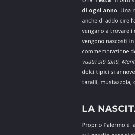
Una “
festa
” molto s
di ogni anno
. Una 
anche di addolcire l
vengano a trovare i 
vengono nascosti in c
commemorazione dei m
vuatri siti tanti, Me
dolci tipici si anno
taralli, mustazzola,
LA NASCI
Proprio Palermo è la 
cui nascita pare si 