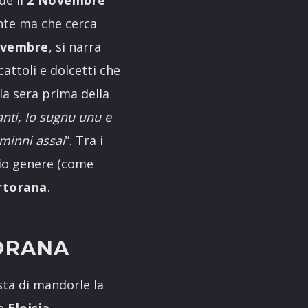
de il
2 Novembre
nte ma che cerca
novembre
, si narra
attoli e dolcetti che
 la sera prima della
anti, Io sugnu unu e
iminni assai
”. Tra i
ario genere (come
rtorana
.
TORANA
asta di mandorle la
na
Eloisia