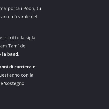
Ama’ porta i Pooh, tu
rano più virale del
 scritto la sigla
“Tam Tam” del
o la band
.
anni di carriera e
quest’anno con la
ce ‘sostegno