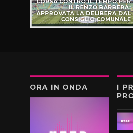
CORSA CONTRO IL TEMPO PER
HIAMO
IL RENZO BARBERA:
O LA
APPROVATA LA DELIBERA DAL
UNTI”
CONSIGLIO COMUNALE
ORA IN ONDA
I P
PR