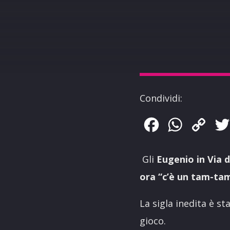
Condividi:
Facebook
WhatsApp
Copy
Link
Gli
Eugenio in Via d
ora “c’è un tam-ta
La sigla inedita è s
gioco.