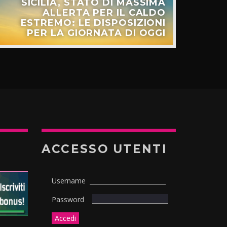
SICILIA, STATO DI MASSIMA
ALLERTA PER IL CALDO
ESTREMO: LE DISPOSIZIONI
PER LA GIORNATA DI OGGI
ACCESSO UTENTI
Username
Password