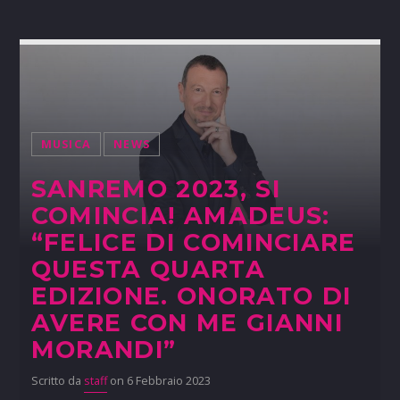
MUSICA
NEWS
SANREMO 2023, SI
COMINCIA! AMADEUS:
“FELICE DI COMINCIARE
QUESTA QUARTA
EDIZIONE. ONORATO DI
AVERE CON ME GIANNI
MORANDI”
Scritto da
staff
on 6 Febbraio 2023