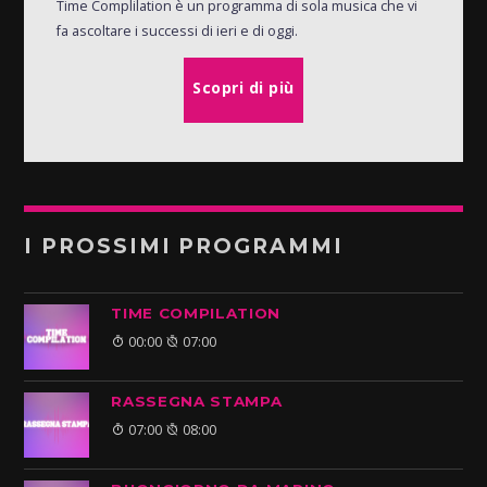
Time Complilation è un programma di sola musica che vi
fa ascoltare i successi di ieri e di oggi.
Scopri di più
I PROSSIMI PROGRAMMI
TIME COMPILATION
00:00
07:00
RASSEGNA STAMPA
07:00
08:00