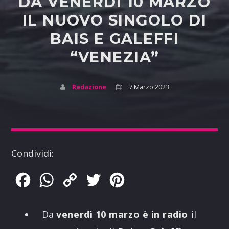
DA VENERDÌ 10 MARZO
IL NUOVO SINGOLO DI
BAIS E GALEFFI
“VENEZIA”
Redazione
7 Marzo 2023
Condividi:
Facebook
WhatsApp
Copy
Twitter
Pinterest
Link
Da
venerdì 10 marzo è in radio
il