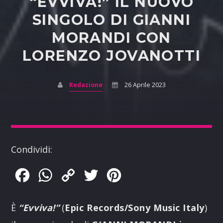
“EVVIVA!” IL NUOVO
SINGOLO DI GIANNI
MORANDI CON
LORENZO JOVANOTTI
Redazione
26 Aprile 2023
Condividi:
Facebook
WhatsApp
Copy
Twitter
Pinterest
Link
È
“Evviva!”
(
Epic Records/Sony Music Italy
)