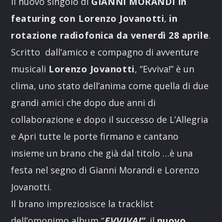
il nuovo singolo di
GIANNI MORANDI in
featuring con Lorenzo Jovanotti
,
in
rotazione radiofonica da venerdì 28 aprile
.
Scritto dall’amico e compagno di avventure
musicali
Lorenzo Jovanotti
, “Evviva!” è un
clima, uno stato dell’anima come quella di due
grandi amici che dopo due anni di
collaborazione e dopo il successo de L’Allegria
e Apri tutte le porte firmano e cantano
insieme un brano che già dal titolo …è una
festa nel segno di Gianni Morandi e Lorenzo
Jovanotti.
Il brano impreziosisce la tracklist
dell’omonimo album “
EVVIVA!”
, il
nuovo