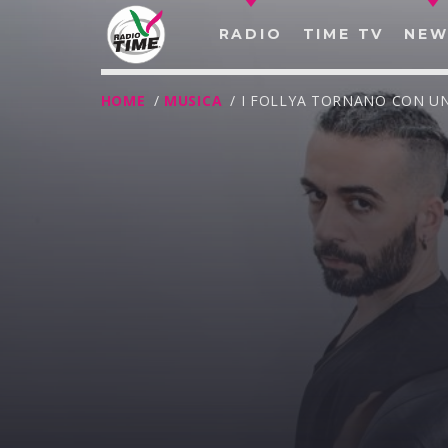
RADIO
TIME TV
NEW
HOME
/
MUSICA
/ I FOLLYA TORNANO CON U
O