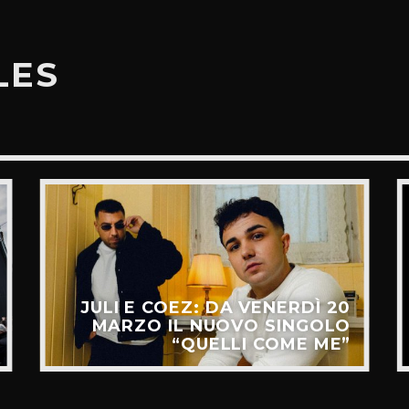
LES
JULI E COEZ: DA VENERDÌ 20
MARZO IL NUOVO SINGOLO
“QUELLI COME ME”