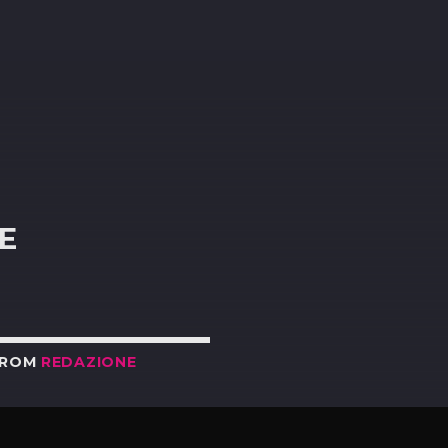
R
E
FROM
REDAZIONE