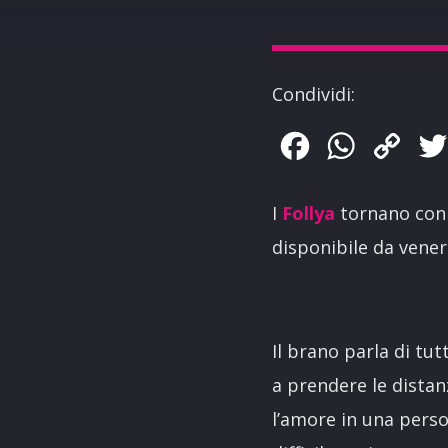
Condividi:
Facebook
WhatsApp
Copy
Link
I
Follya
tornano con 
disponibile da venerd
Il brano parla di tu
a prendere le distanz
l’amore in una perso