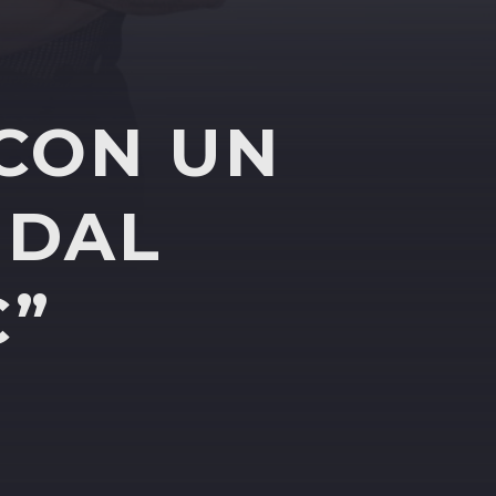
 CON UN
 DAL
C”