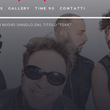
S
GALLERY
TIME 90
CONTATTI
N NUOVO SINGOLO DAL TITOLO “TOXIC”
CERCA NEL SITO WEB: