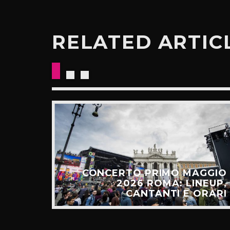
RELATED ARTIC
E: IL
CESSO
CONCERTO PRIMO MAGGIO
ALGO
2026 ROMA: LINEUP,
TÚ”
CANTANTI E ORARI