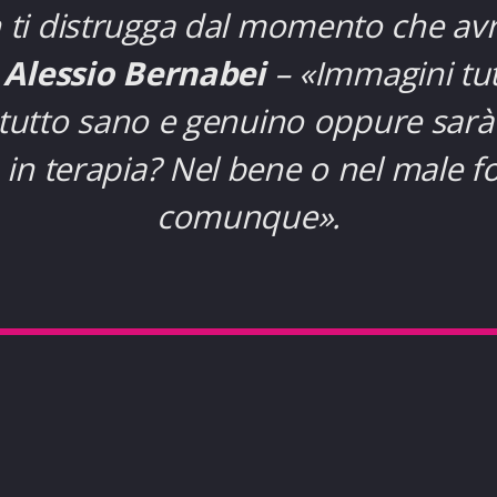
 ti distrugga dal momento che avre
 Alessio Bernabei
–
«
Immagini tut
à tutto sano e genuino oppure sar
 in terapia? Nel bene o nel male fo
comunque
».