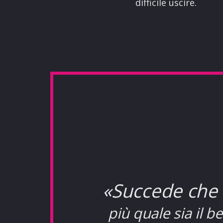
difficile uscire.
«
Succede che 
più quale sia il b