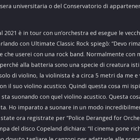
sera universitaria o del Conservatorio di appartene
 2021 è in tour con un’orchestra ed esegue le vecch
arlando con Ultimate Classic Rock spiegò: “Devo rim
e che userei con una rock band. Normalmente con me
erché alla batteria sono una specie di creatura isti
olo di violino, la violinista è a circa 5 metri da me e
n il suo violino acustico. Quindi questa cosa mi is
ei sta suonando con quel violino acustico. Questa co
ista. Ho imparato a suonare in un modo incredibilmen
state ora registrate per “Police Deranged for Orche
a del disco Copeland dichiara: “Il cinema pone rich
ho dovuto tagliare le canzoni per adattarle alle scen