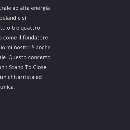
rale ad alta energia
peland e si
ato oltre quattro
o come il fondatore
giorni nostri; è anche
ale. Questo concerto
on’t Stand To Close
 un chitarrista ed
unica.