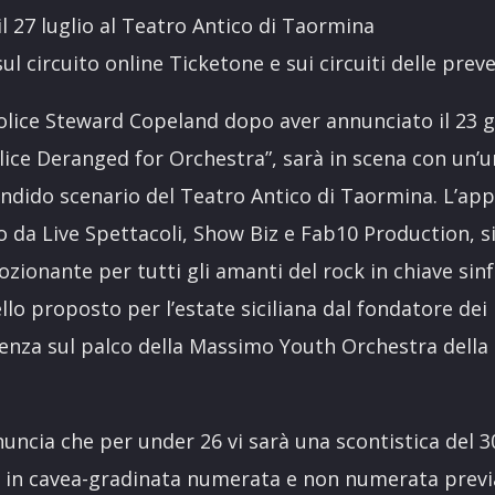
 il 27 luglio al Teatro Antico di Taormina
 sul circuito online Ticketone e sui circuiti delle prev
Police Steward Copeland dopo aver annunciato il 23 gi
lice Deranged for Orchestra”, sarà in scena con un’un
plendido scenario del Teatro Antico di Taormina. L’
to da Live Spettacoli, Show Biz e Fab10 Production, 
ionante per tutti gli amanti del rock in chiave sin
llo proposto per l’estate siciliana dal fondatore dei 
esenza sul palco della Massimo Youth Orchestra dell
uncia che per under 26 vi sarà una scontistica del 3
le in cavea-gradinata numerata e non numerata previ