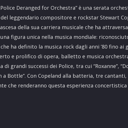
Police Deranged for Orchestra” è una serata orchest
o del leggendario compositore e rockstar Stewart Co
 ascesa della sua carriera musicale che ha attravers
una figura unica nella musica mondiale: riconosciut
che ha definito la musica rock dagli anni ’80 fino ai 
to e prolifico di opera, balletto e musica orchestr
a di grandi successi dei Police, tra cui “Roxanne”, “D
 a Bottle”. Con Copeland alla batteria, tre cantanti,
nte che renderanno questa esperienza concertistica 