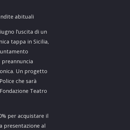
endite abituali
ugno l’uscita di un
ica tappa in Sicilia,
appuntamento
si preannuncia
fonica. Un progetto
Police che sarà
a Fondazione Teatro
0% per acquistare il
a presentazione al