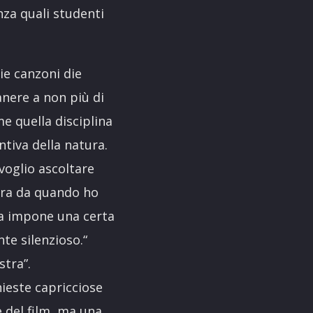
nza quali studenti
ie canzoni die
anere a non più di
 quella disciplina
ntiva della natura.
 voglio ascoltare
pira da quando ho
sa impone una certa
te silenzioso.“
stra”.
ieste capricciose
e del film, ma una