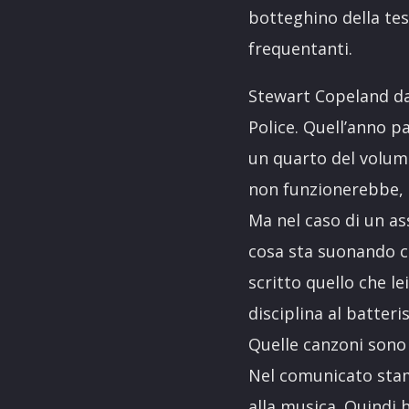
botteghino della tes
frequentanti.
Stewart Copeland dal
Police. Quell’anno p
un quarto del volum
non funzionerebbe, p
Ma nel caso di un ass
cosa sta suonando co
scritto quello che l
disciplina al batter
Quelle canzoni sono 
Nel comunicato stamp
alla musica. Quindi 