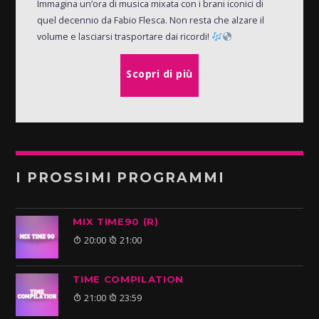
Immagina un’ora di musica mixata con i brani iconici di
quel decennio da Fabio Flesca. Non resta che alzare il
volume e lasciarsi trasportare dai ricordi!
Scopri di più
I PROSSIMI PROGRAMMI
MIX TIME90 (R)
20:00
21:00
TIME COMPILATION
21:00
23:59