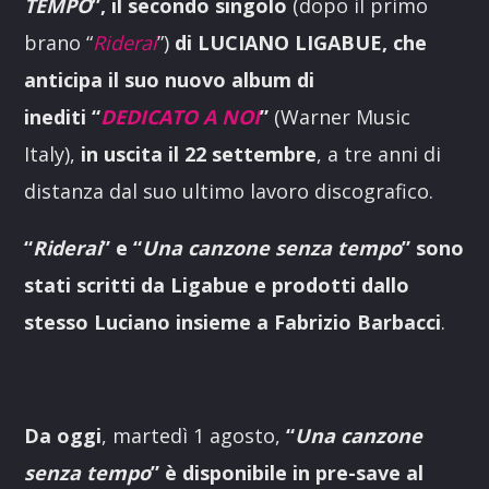
TEMPO
”,
il secondo singolo
(dopo il primo
brano “
Riderai
”)
di
LUCIANO LIGABUE
, che
anticipa il suo nuovo album di
inediti
“
DEDICATO A NOI
”
(Warner Music
Italy),
in uscita il 22 settembre
, a tre anni di
distanza dal suo ultimo lavoro discografico.
“
Riderai
” e “
Una canzone senza tempo
” sono
stati scritti da
Ligabue
e
prodotti dallo
stesso Luciano insieme a Fabrizio Barbacci
.
Da oggi
, martedì 1 agosto,
“
Una canzone
senza tempo
” è disponibile in pre-save al