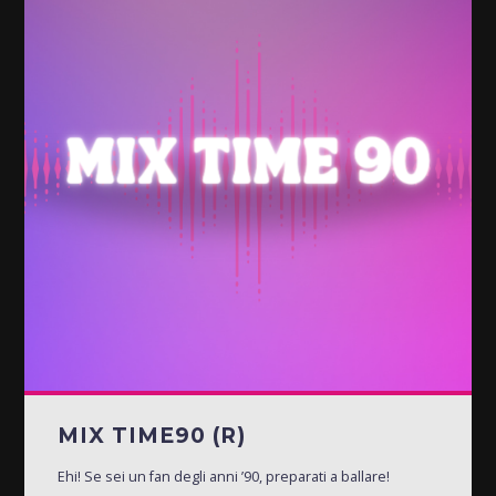
MIX TIME90 (R)
Ehi! Se sei un fan degli anni ’90, preparati a ballare!