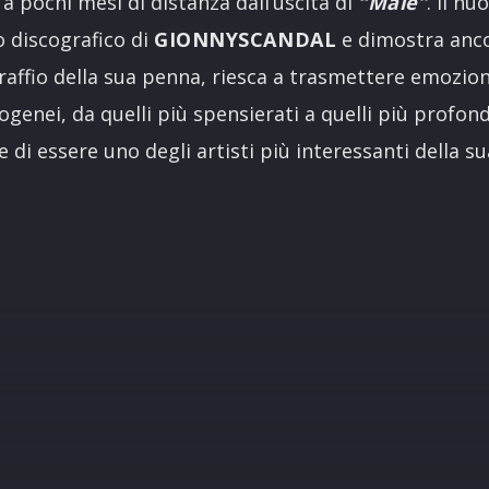
a pochi mesi di distanza dall’uscita di
“Male”
. Il n
o discografico di
GIONNYSCANDAL
e dimostra anco
 graffio della sua penna, riesca a trasmettere emozio
ogenei, da quelli più spensierati a quelli più profo
e di essere uno degli artisti più interessanti della s
R