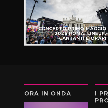
E: IL
CESSO
CONCERTO PRIMO MAGGIO
ALGO
2026 ROMA: LINEUP,
TÚ”
CANTANTI E ORARI
ORA IN ONDA
I P
PR