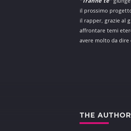
“Tranne te”
giunge 
il prossimo progett
il rapper, grazie al
affrontare temi eter
avere molto da dire 
THE AUTHO