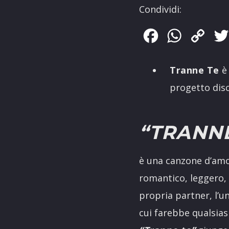
Condividi:
Facebook
WhatsApp
Copy
Link
Tranne Te
è 
progetto disc
“TRANNE
è una canzone d’amor
romantico, leggero, 
propria partner, l’u
cui farebbe qualsias