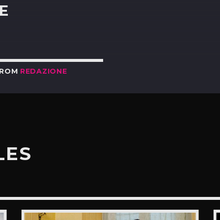
E
FROM
REDAZIONE
LES