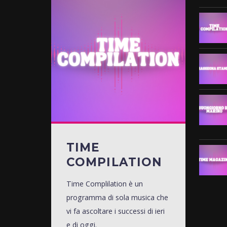
TIME
COMPILATION
Time Complilation è un
programma di sola musica che
vi fa ascoltare i successi di ieri
e di oggi.