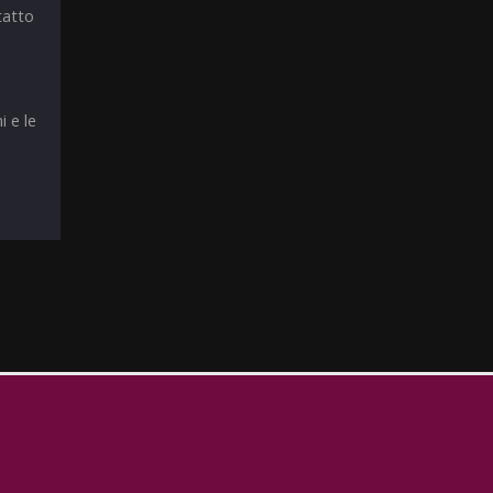
tatto
i e le