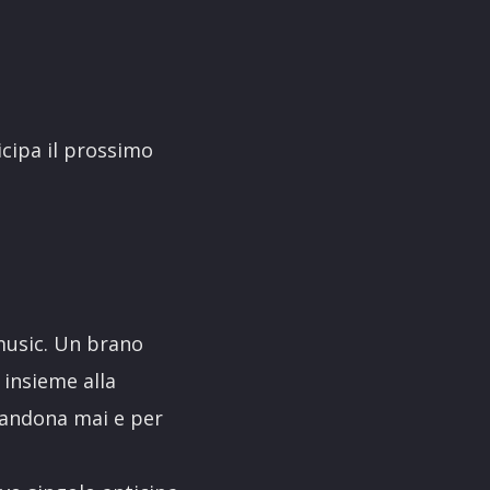
ticipa il prossimo
 music. Un brano
 insieme alla
bbandona mai e per