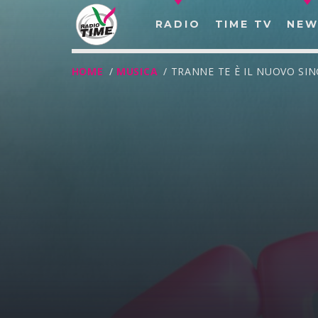
RADIO
TIME TV
NEW
HOME
/
MUSICA
/ TRANNE TE È IL NUOVO S
O