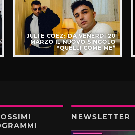
JULI E COEZ: DA VENERDÌ 20
MARZO IL NUOVO SINGOLO
“QUELLI COME ME”
ROSSIMI
NEWSLETTER
OGRAMMI