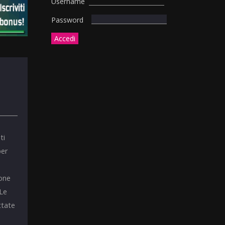
Username
Password
ti
per
ione
 Le
ttate