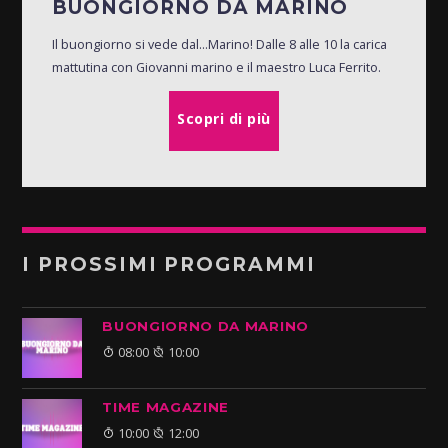
BUONGIORNO DA MARINO
Il buongiorno si vede dal...Marino! Dalle 8 alle 10 la carica
mattutina con Giovanni marino e il maestro Luca Ferrito.
Scopri di più
I PROSSIMI PROGRAMMI
BUONGIORNO DA MARINO
08:00
10:00
TIME MAGAZINE
10:00
12:00