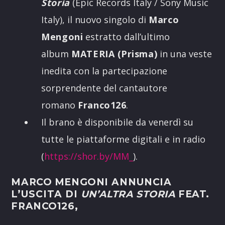
Storia
(Epic Records Italy / Sony Music
Italy), il nuovo singolo di
Marco
Mengoni
estratto dall’ultimo
album
MATERIA (Prisma)
in una veste
inedita con la partecipazione
sorprendente del cantautore
romano
Franco126
.
Il brano è disponibile da venerdì su
tutte le piattaforme digitali e in radio
(
https://shor.by/MM_
).
MARCO MENGONI
ANNUNCIA
L’USCITA DI
UN’ALTRA STORIA
FEAT.
FRANCO126
,