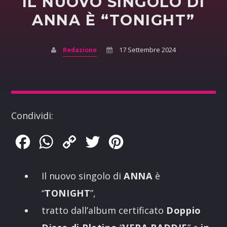
IL NUOVO SINGOLO DI
ANNA È “TONIGHT”
Redazione
17 Settembre 2024
Condividi:
Facebook
WhatsApp
Copy
Twitter
Pinterest
Link
Il nuovo singolo di
ANNA
è
“
TONIGHT
”,
tratto dall’album certificato
Doppio