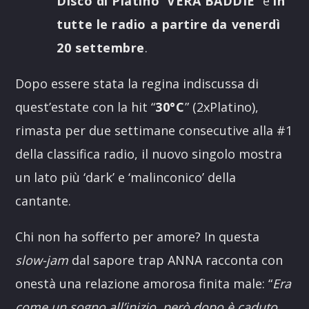
Disco di Platino
“
VERA BADDIE
” e
in
tutte le radio a partire da venerdì
20 settembre
.
Dopo essere stata la regina indiscussa di
quest’estate con la hit “
30°C
” (2xPlatino),
rimasta per due settimane consecutive alla #1
della classifica radio, il nuovo singolo mostra
un lato più ‘dark’ e ‘malinconico’ della
cantante.
Chi non ha sofferto per amore? In questa
slow-jam
dal sapore trap ANNA racconta con
onestà una relazione amorosa finita male: “
Era
come un sogno all’inizio, però dopo è caduto