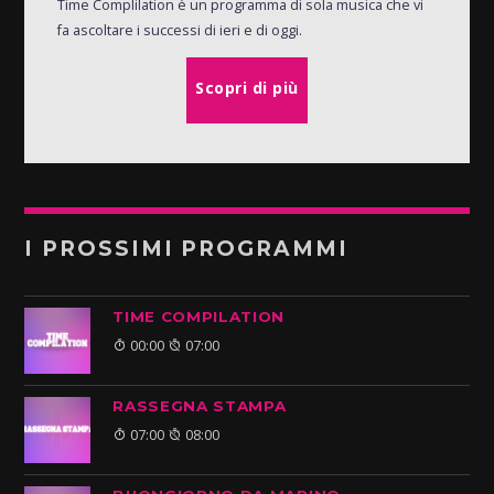
Time Complilation è un programma di sola musica che vi
fa ascoltare i successi di ieri e di oggi.
Scopri di più
I PROSSIMI PROGRAMMI
TIME COMPILATION
00:00
07:00
RASSEGNA STAMPA
07:00
08:00