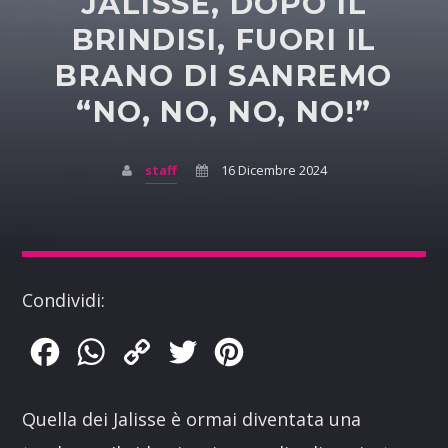
JALISSE, DOPO IL
BRINDISI, FUORI IL
BRANO DI SANREMO
“NO, NO, NO, NO!”
staff
16 Dicembre 2024
Condividi:
Facebook
WhatsApp
Copy
Twitter
Pinterest
Link
Quella dei Jalisse è ormai diventata una