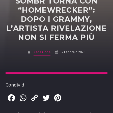
SOMBR TORNA CON
“HOMEWRECKER”:
DOPO I GRAMMY,
L’ARTISTA RIVELAZIONE
NON SI FERMA PIÙ
Redazione
7 Febbraio 2026
Condividi:
Facebook
WhatsApp
Copy
Twitter
Pinterest
Link