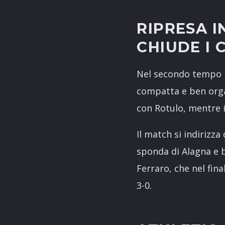
RIPRESA I
CHIUDE I 
Nel secondo tempo l’
compatta e ben organ
con Rotulo, mentre i
Il match si indirizz
sponda di Alagna e b
Ferraro, che nel fina
3-0.