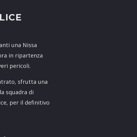
LICE
anti una Nissa
ora in ripartenza
ri pericoli.
ntrato, sfrutta una
lla squadra di
e, per il definitivo