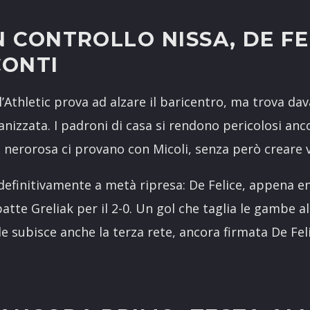
N CONTROLLO NISSA, DE FE
CONTI
Athletic prova ad alzare il baricentro, ma trova dav
izzata. I padroni di casa si rendono pericolosi anc
 nerorosa ci provano con Micoli, senza però creare ve
a definitivamente a metà ripresa: De Felice, appena e
atte Greliak per il 2-0. Un gol che taglia le gambe a
le subisce anche la terza rete, ancora firmata De Felic