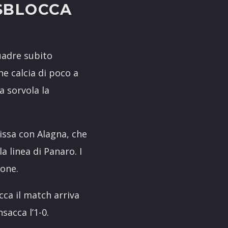
 SBLOCCA
quadre subito
e calcia di poco a
a sorvola la
issa con Alagna, che
a linea di Panaro. I
pone.
cca il match arriva
sacca l’1-0.