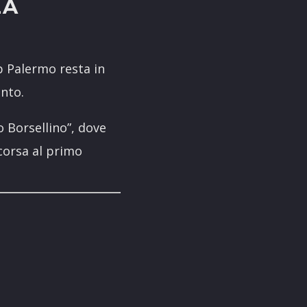
LA
b Palermo resta in
unto.
 Borsellino”, dove
 corsa al primo