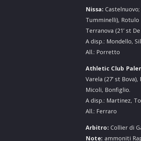
Nissa:
Castelnuovo; 
Tumminelli), Rotulo (
Terranova (21’ st De 
A disp.: Mondello, Si
All.: Porretto
Athletic Club Pale
Varela (27’ st Bova), 
Micoli, Bonfiglio.
A disp.: Martinez, T
All.: Ferraro
Arbitro:
Collier di G
Note:
ammoniti Rapis