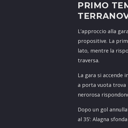
PRIMO TE
TERRANO
L’approccio alla gar
propositive. La prim
lato, mentre la rispo
traversa.
La gara si accende i
a porta vuota trova p
nerorosa rispondono
Dopo un gol annullat
al 35’: Alagna sfonda