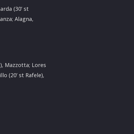
rda (30’ st
Lanza; Alagna,
i), Mazzotta; Lores
lo (20’ st Rafele),