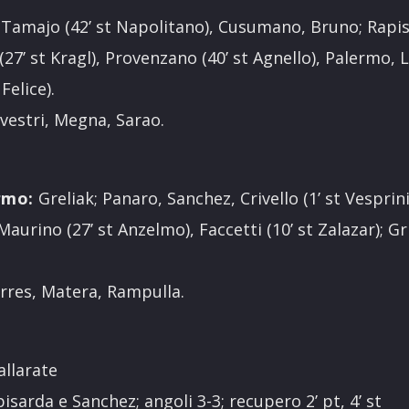
Tamajo (42’ st Napolitano), Cusumano, Bruno; Rapisa
27’ st Kragl), Provenzano (40’ st Agnello), Palermo, 
Felice).
lvestri, Megna, Sarao.
rmo:
Greliak; Panaro, Sanchez, Crivello (1’ st Vesprin
Maurino (27’ st Anzelmo), Faccetti (10’ st Zalazar); Gril
orres, Matera, Rampulla.
allarate
arda e Sanchez; angoli 3-3; recupero 2’ pt, 4’ st