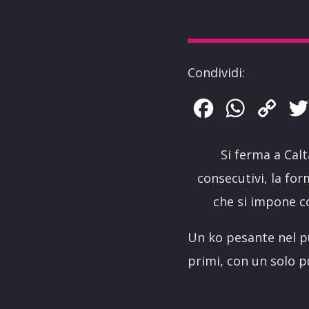
Condividi:
Facebook
WhatsApp
Copy
Link
Si ferma a Calt
consecutivi, la fo
che si impone co
Un ko pesante nel p
primi, con un solo p