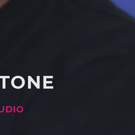
ITONE
UDIO