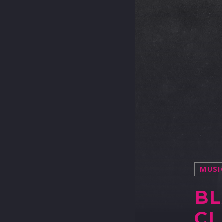
MUSI
BL
CL