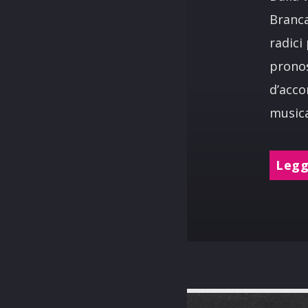
Branca
radici
pronos
d’acco
musica
Leggi