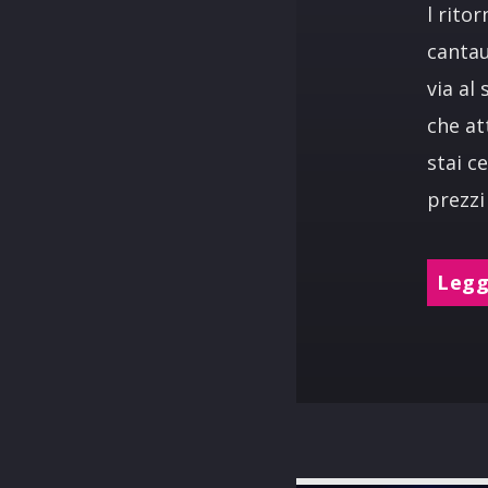
l rito
cantau
via al
che at
stai c
prezzi
Leggi