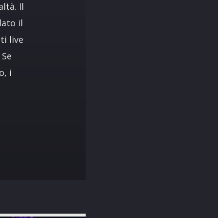
tà. Il
ato il
i live
 Se
, i