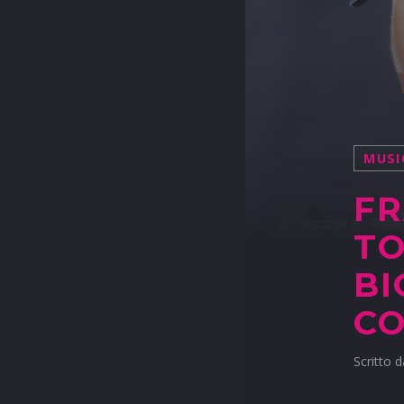
MUSI
FR
TO
BI
CO
Scritto 