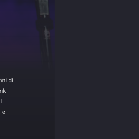
nni di
ink
l
 e