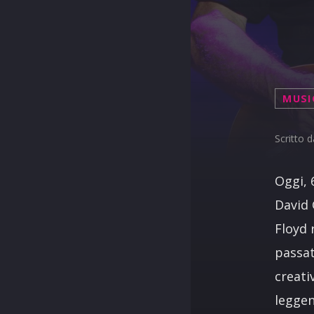
MUSI
Scritto 
Oggi, 
David 
Floyd 
passat
creati
leggen