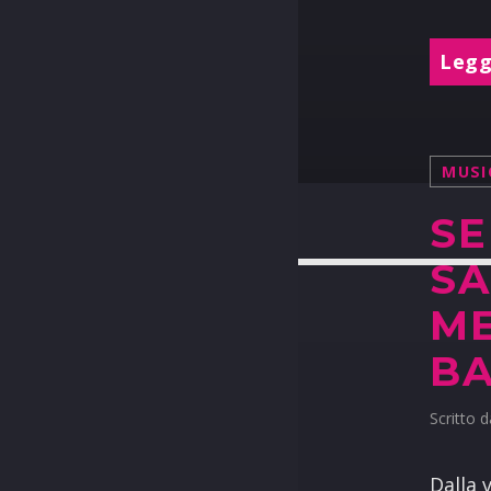
Leggi
MUSI
SE
SA
ME
BA
Scritto 
Dalla 