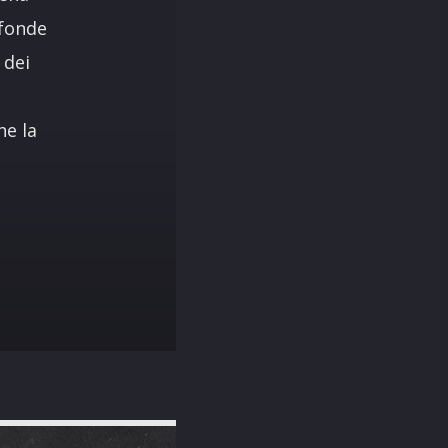
 fonde
 dei
he la