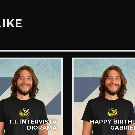
LIKE
T.I. INTERVISTA
HAPPY BIRTH
DIORAMA
GABRIE