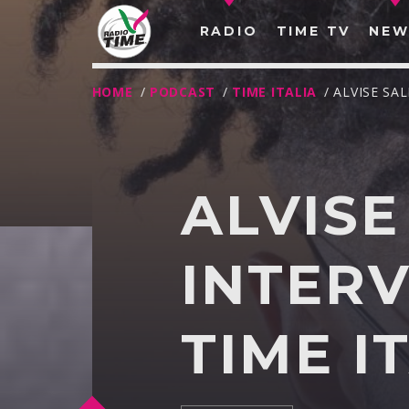
RADIO
TIME TV
NEW
HOME
/
PODCAST
/
TIME ITALIA
/ ALVISE SA
ALVIS
INTERV
TIME I
O