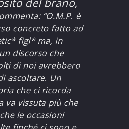
sito del brano,
 commenta: “O.M.P. è
so concreto fatto ad
tic* figl* ma, in
 un discorso che
lti di noi avrebbero
i ascoltare. Un
ia che ci ricorda
ta va vissuta più che
che le occasioni
te finché ci sono e