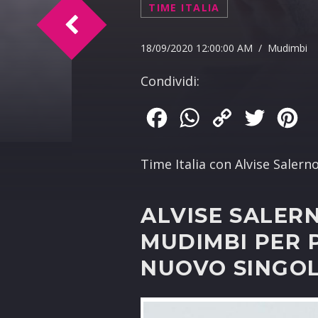
TIME ITALIA
TM intervista Manlio Viola 21-09-2020
18/09/2020 12:00:00 AM / Mudimbi
Condividi:
Facebook
WhatsApp
Copy
Twitter
Pin
Link
Time Italia con Alvise Salerno
ALVISE SALER
MUDIMBI PER 
NUOVO SINGOLO