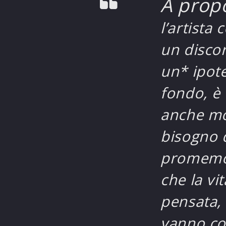
A propo
l’artista
un discor
un* ipote
fondo, è
anche mo
bisogno d
promemor
che la vi
pensata, 
vanno col