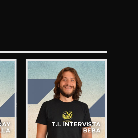
DAY
T.I. INTERVISTA
LLA
BEBA