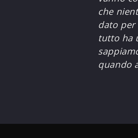
che nien
dato per
tutto ha 
sappiamo
quando a