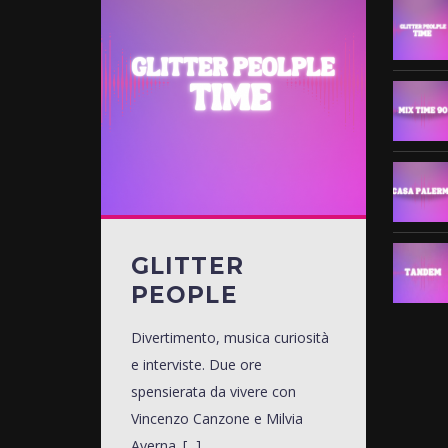
GLITTER
PEOPLE
Divertimento, musica curiosità
e interviste. Due ore
spensierata da vivere con
Vincenzo Canzone e Milvia
Averna. [...]