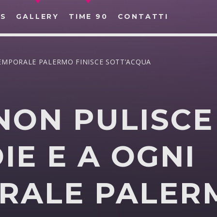
S
GALLERY
TIME 90
CONTATTI
TEMPORALE PALERMO FINISCE SOTT’ACQUA
NON PULISCE
CERCA NEL SITO WEB:
IE E A OGNI
RALE PALER