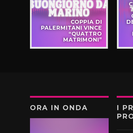
C
STERO
COPPIA DI
D
APPO
PALERMITANI VINCE
N VIA
“QUATTRO
TERNÒ
MATRIMONI”
ORA IN ONDA
I P
PR