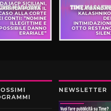
DA IACP SICILIANI,
VARRICA PORTA IL
LA BANDA 
CASO ALLA CORTE
KALASHNIKO
EI CONTI: ”NOMINE
DE
ILLEGITTIME E
INTIMIDAZIONI
POSSIBILE DANNO
OTTO RESTANO
ERARIALE”
SILEN
ROSSIMI
NEWSLETTER
OGRAMMI