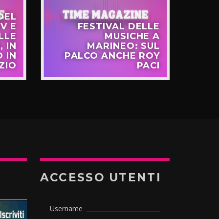
DEL
V E
FESTIVAL DELLE
LLE
MUSICHE A
FR
, IN
MARINEO: SUL
 IN
PALCO ANCHE ROY
EU
ZIO
PACI
ACCESSO UTENTI
Username