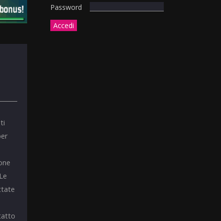
Password
ti
per
ione
 Le
ttate
tatto