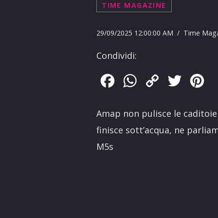
TIME MAGAZINE
29/09/2025 12:00:00 AM / Time Mag
Condividi:
Facebook
WhatsApp
Copy
Twitter
Pin
Link
Amap non pulisce le caditoi
finisce sott’acqua, ne parli
M5s