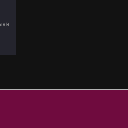
i e le