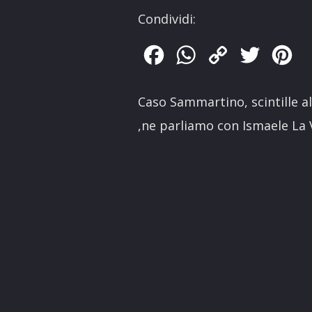
Condividi:
Facebook
WhatsApp
Copy
Twitter
Pin
Link
Caso Sammartino, scintille al
,ne parliamo con Ismaele La 