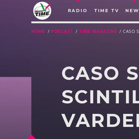
RADIO
TIME TV
NEW
HOME
/
PODCAST
/
TIME MAGAZINE
/ CASO 
CASO 
SCINTI
VARDE
O