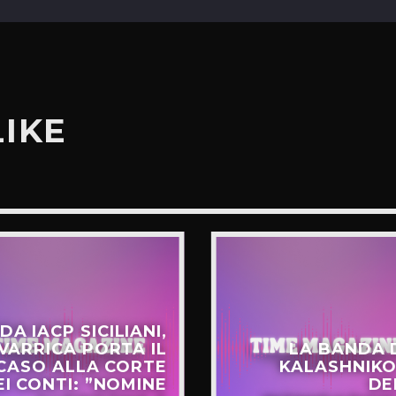
LIKE
DA IACP SICILIANI,
VARRICA PORTA IL
LA BANDA 
CASO ALLA CORTE
KALASHNIKO
EI CONTI: ”NOMINE
DE