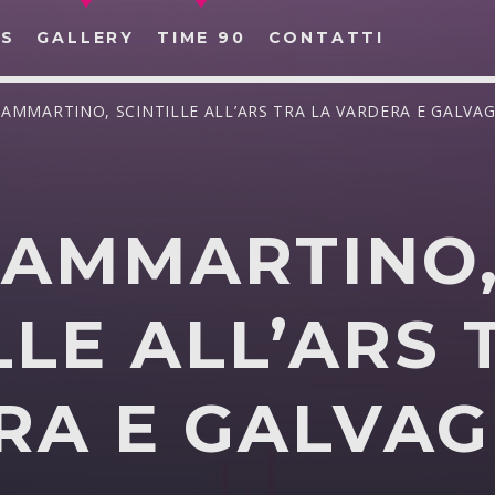
S
GALLERY
TIME 90
CONTATTI
SAMMARTINO, SCINTILLE ALL’ARS TRA LA VARDERA E GALVA
SAMMARTINO
CERCA NEL SITO WEB:
LLE ALL’ARS 
RA E GALVA