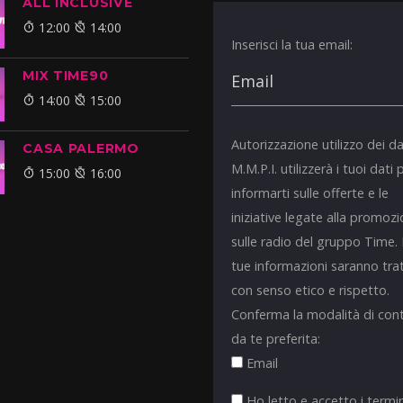
ALL INCLUSIVE
12:00
14:00
Inserisci la tua email:
MIX TIME90
14:00
15:00
Autorizzazione utilizzo dei da
CASA PALERMO
M.M.P.I. utilizzerà i tuoi dati 
15:00
16:00
informarti sulle offerte e le
iniziative legate alla promoz
sulle radio del gruppo Time.
tue informazioni saranno tra
con senso etico e rispetto.
Conferma la modalità di con
da te preferita:
Email
Ho letto e accetto i termin