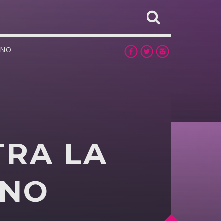
GNO
,
TRA LA
GNO