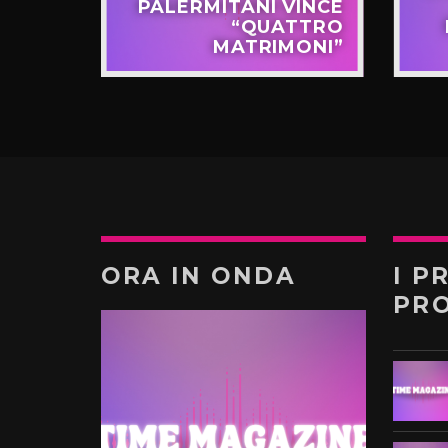
APPO
PALERMITANI VINCE
N VIA
“QUATTRO
TERNÒ
MATRIMONI”
ORA IN ONDA
I P
PR