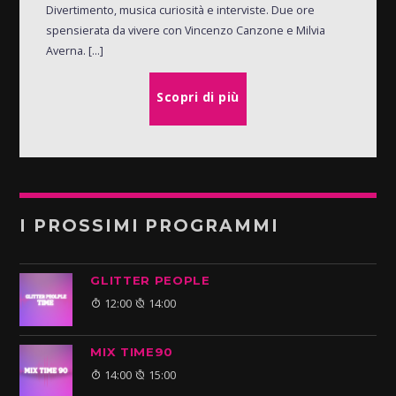
Divertimento, musica curiosità e interviste. Due ore
spensierata da vivere con Vincenzo Canzone e Milvia
Averna. [...]
Scopri di più
I PROSSIMI PROGRAMMI
GLITTER PEOPLE
12:00
14:00
MIX TIME90
14:00
15:00