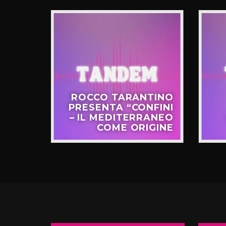
CKETS
ROCCO TARANTINO
NO IL
PRESENTA “CONFINI
UOVO
– IL MEDITERRANEO
GIRO”
COME ORIGINE