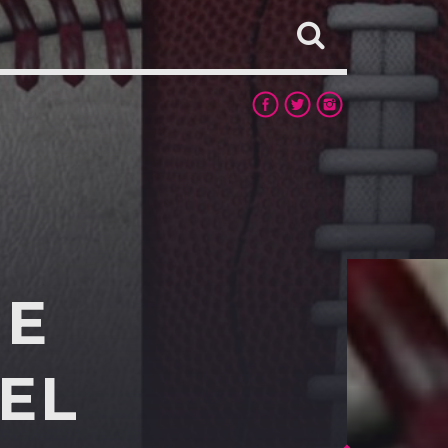
 E
DEL