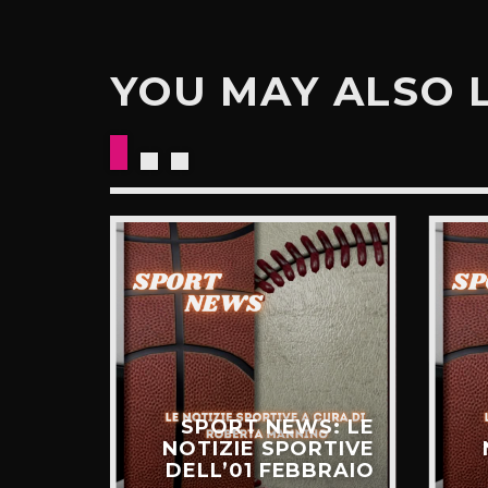
YOU MAY ALSO 
S: LE
SPORT NEWS: LE
RTIVE
NOTIZIE SPORTIVE
NNAIO
DELL’01 FEBBRAIO