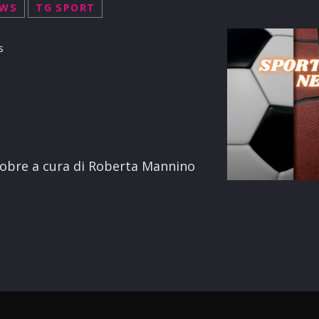
EWS
TG SPORT
s
terest
ttobre a cura di Roberta Mannino