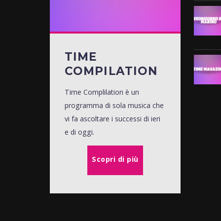
TIME
COMPILATION
Time Complilation è un
programma di sola musica che
vi fa ascoltare i successi di ieri
e di oggi.
Scopri di più