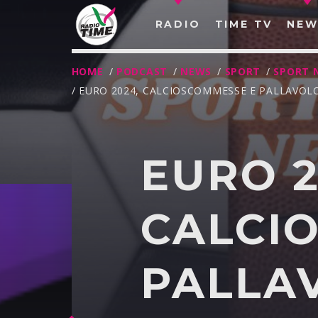
RADIO
TIME TV
NEW
HOME
/
PODCAST
/
NEWS
/
SPORT
/
SPORT 
/ EURO 2024, CALCIOSCOMMESSE E PALLAVOLO
EURO 2
CALCI
PALLAV
O