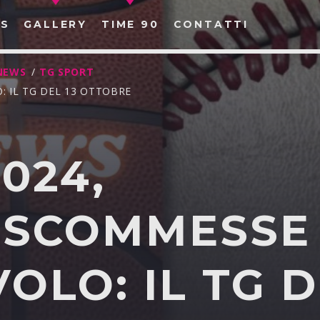
S
GALLERY
TIME 90
CONTATTI
NEWS
/
TG SPORT
: IL TG DEL 13 OTTOBRE
024,
CERCA NEL SITO WEB:
OSCOMMESSE
OLO: IL TG 