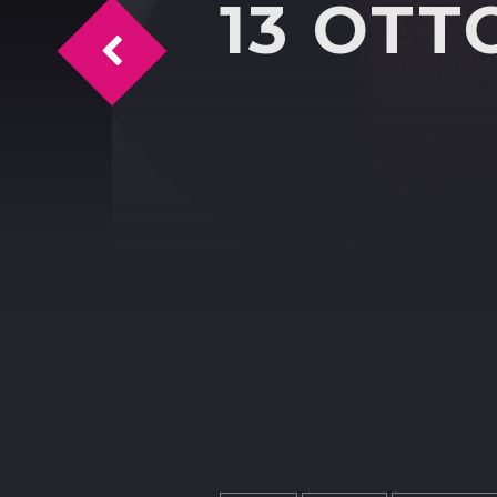
13 OTT
Sanità Siciliana: la situazione attuale