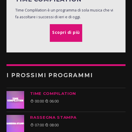
Time Complilation è un programma di sola musica che vi
fa ascoltare i successi di ieri e di oggi.
Scopri di più
I PROSSIMI PROGRAMMI
TIME COMPILATION
00:00
06:00
RASSEGNA STAMPA
07:00
08:00