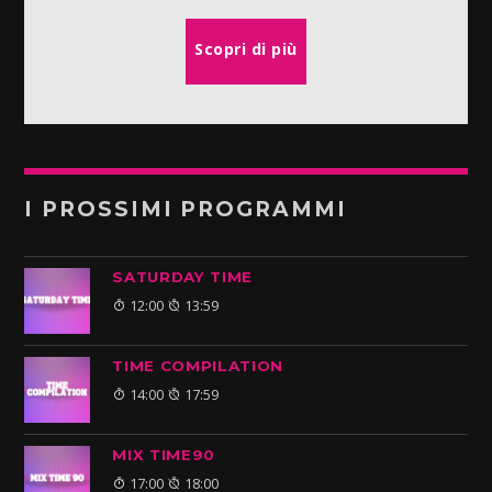
Scopri di più
I PROSSIMI PROGRAMMI
SATURDAY TIME
12:00
13:59
TIME COMPILATION
14:00
17:59
MIX TIME90
17:00
18:00