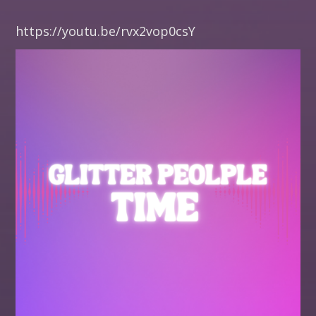
https://youtu.be/rvx2vop0csY​