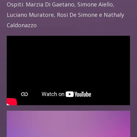
Ospiti: Marzia Di Gaetano, Simone Aiello,
Luciano Muratore, Rosi De Simone e Nathaly
Caldonazzo