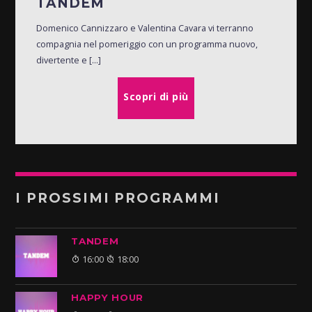
TANDEM
Domenico Cannizzaro e Valentina Cavara vi terranno
compagnia nel pomeriggio con un programma nuovo,
divertente e [...]
Scopri di più
I PROSSIMI PROGRAMMI
TANDEM
16:00
18:00
HAPPY HOUR