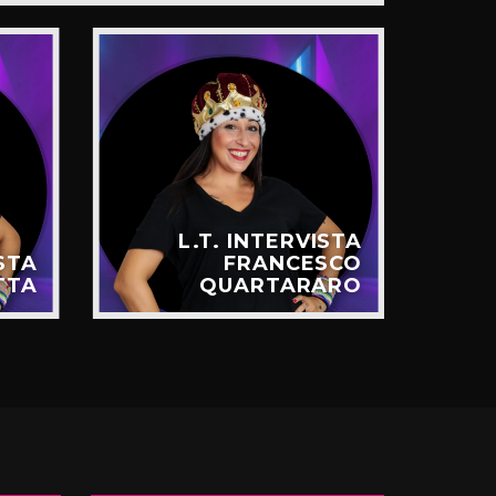
L.T. INTERVISTA
ISTA
FRANCESCO
TTA
QUARTARARO