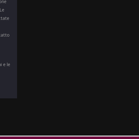
ione
 Le
ttate
tatto
i e le