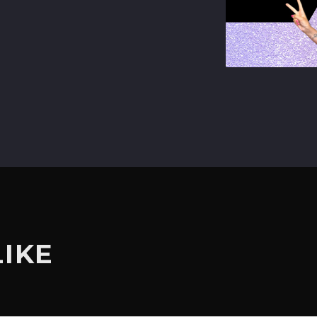
terest
LIKE