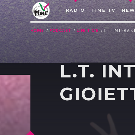
RADIO
TIME TV
NEW
HOME
/
PODCAST
/
LIFE TIME
/ L.T. INTERV
L.T. I
GIOIET
O