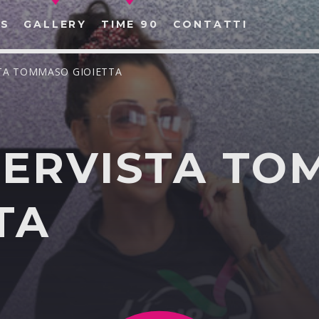
S
GALLERY
TIME 90
CONTATTI
ISTA TOMMASO GIOIETTA
NTERVISTA T
CERCA NEL SITO WEB:
TA