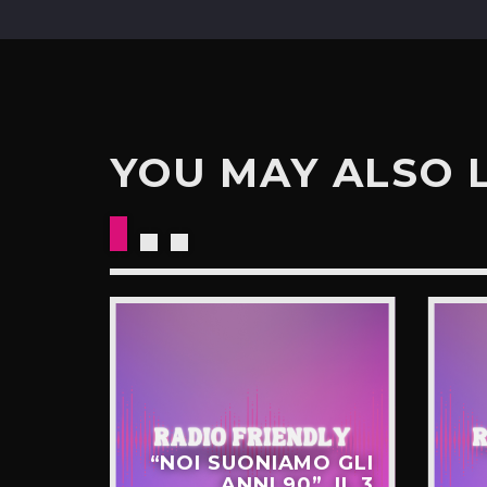
YOU MAY ALSO 
“NOI SUONIAMO GLI
ANNI 90”, IL 3