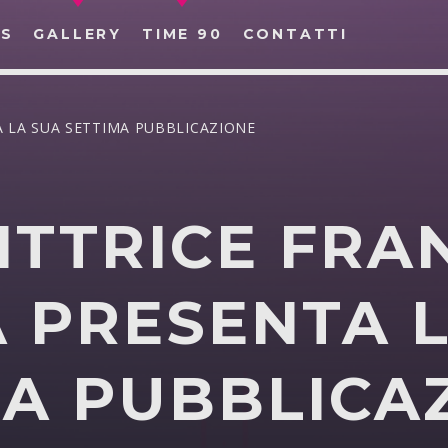
S
GALLERY
TIME 90
CONTATTI
A LA SUA SETTIMA PUBBLICAZIONE
ITTRICE FRA
CERCA NEL SITO WEB:
 PRESENTA 
MA PUBBLICA