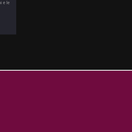
i e le
T