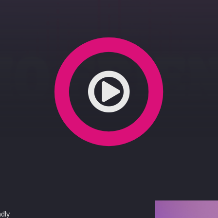
"
dly