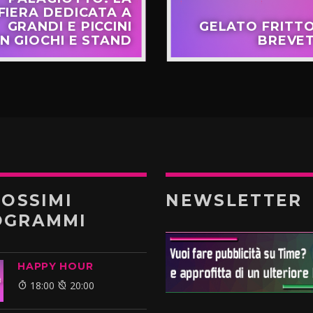
FIERA DEDICATA A
GRANDI E PICCINI
GELATO FRITTO:
N GIOCHI E STAND
BREVE
ROSSIMI
NEWSLETTER
OGRAMMI
HAPPY HOUR
18:00
20:00