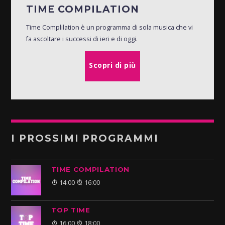
TIME COMPILATION
Time Complilation è un programma di sola musica che vi
fa ascoltare i successi di ieri e di oggi.
Scopri di più
I PROSSIMI PROGRAMMI
TIME COMPILATION
14:00
16:00
TOP TIME
16:00
18:00