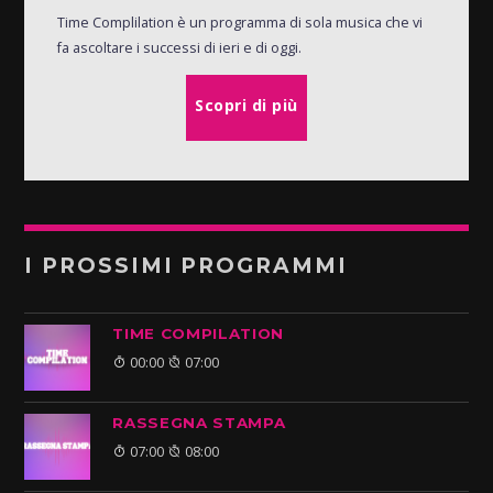
Time Complilation è un programma di sola musica che vi
fa ascoltare i successi di ieri e di oggi.
Scopri di più
I PROSSIMI PROGRAMMI
TIME COMPILATION
00:00
07:00
RASSEGNA STAMPA
07:00
08:00