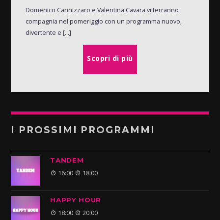
Domenico Cannizzaro e Valentina Cavara vi terranno
compagnia nel pomeriggio con un programma nuovo,
divertente e [...]
Scopri di più
I PROSSIMI PROGRAMMI
TANDEM
16:00
18:00
HAPPY HOUR
18:00
20:00