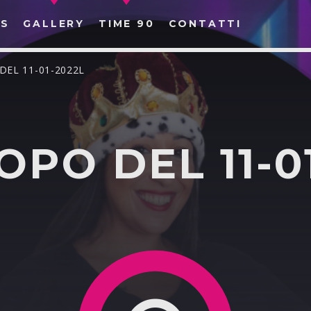
S
GALLERY
TIME 90
CONTATTI
DEL 11-01-2022L
PO DEL 11-0
CERCA NEL SITO WEB: