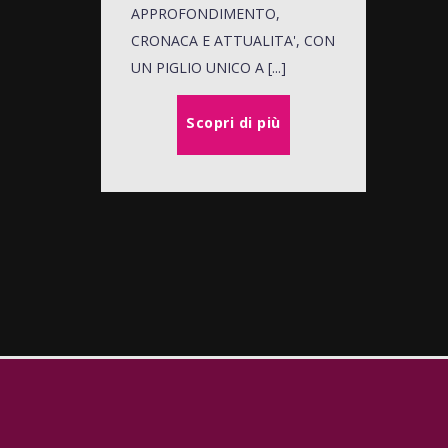
APPROFONDIMENTO,
CRONACA E ATTUALITA', CON
UN PIGLIO UNICO A [...]
Scopri di più