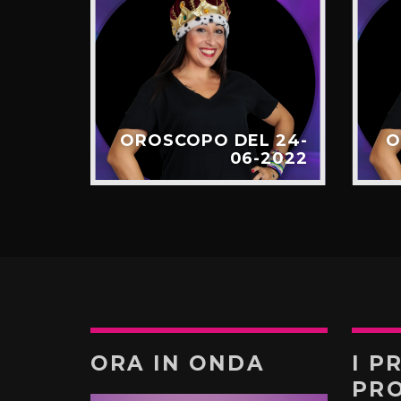
 09-
OROSCOPO DEL 24-
O
-2022
06-2022
ORA IN ONDA
I P
PR