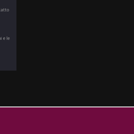
tatto
i e le