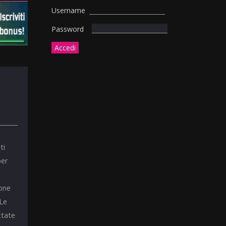
Username
Password
ti
per
ione
 Le
ttate