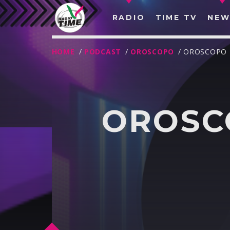
RADIO
TIME TV
NEW
HOME
/
PODCAST
/
OROSCOPO
/ OROSCOPO 
OROSCO
O