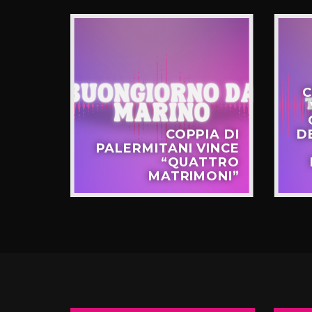
C
STERO
COPPIA DI
D
APPO
PALERMITANI VINCE
N VIA
“QUATTRO
TERNÒ
MATRIMONI”