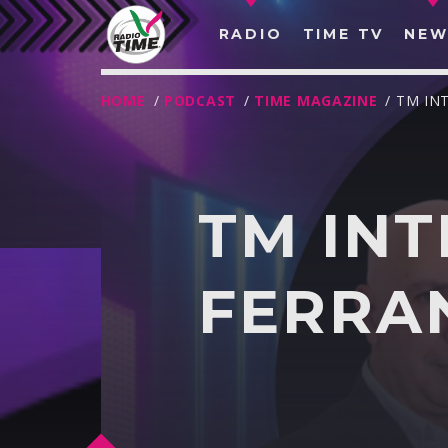
RADIO
TIME TV
NEW
HOME
/
PODCAST
/
TIME MAGAZINE
/ TM IN
TM INT
FERRA
O