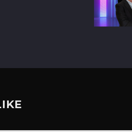
terest
LIKE