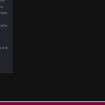
ione
 Le
ttate
tatto
i e le