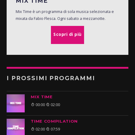
MIX TIME
Mix Time è un programma di sola musica selezionata e
mixata da Fabio Flesca. Ogni sabato a mezzanotte.
Scopri di più
I PROSSIMI PROGRAMMI
MIX TIME
00:00
02:00
TIME COMPILATION
02:00
07:59