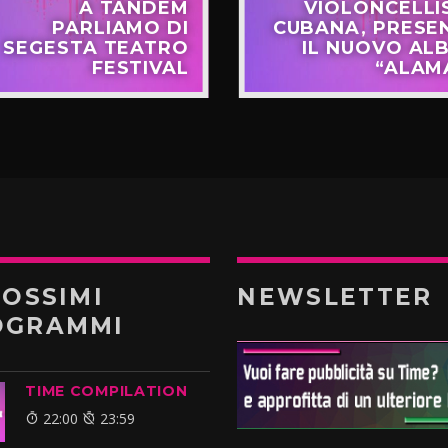
A TANDEM
VIOLONCELLI
PARLIAMO DI
CUBANA, PRESE
SEGESTA TEATRO
IL NUOVO AL
FESTIVAL
“ALAM
ROSSIMI
NEWSLETTER
OGRAMMI
TIME COMPILATION
22:00
23:59