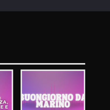
ZA,
E E