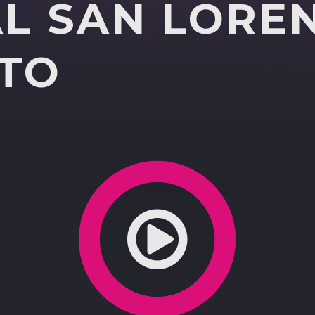
AL SAN LORE
RE E MISSIONARIO
TO