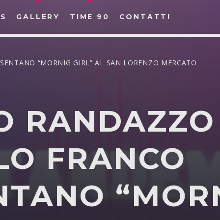
S
GALLERY
TIME 90
CONTATTI
ESENTANO “MORNIG GIRL” AL SAN LORENZO MERCATO
O RANDAZZO
CERCA NEL SITO WEB:
 LO FRANCO
NTANO “MOR