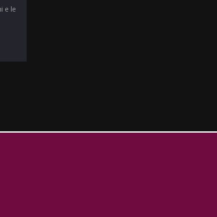
i e le
T