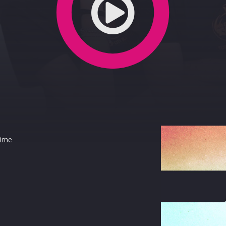
Time
terest