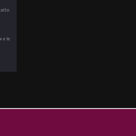
tatto
i e le