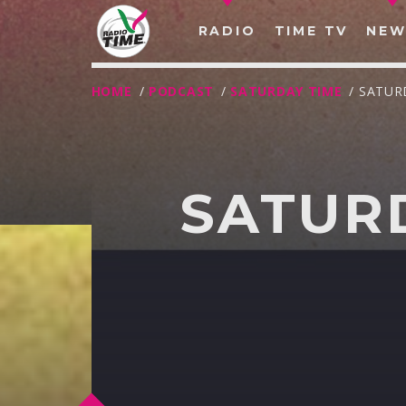
RADIO
TIME TV
NEW
HOME
/
PODCAST
/
SATURDAY TIME
/ SATUR
SATURD
O