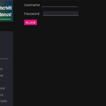
Username
Password
ti
per
ione
 Le
ttate