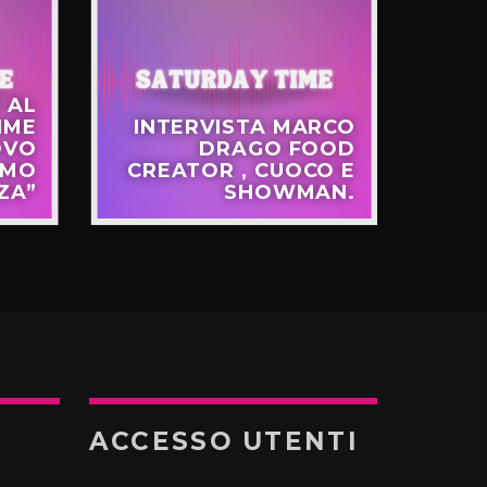
 AL
IME
INTERVISTA MARCO
OVO
DRAGO FOOD
TMO
CREATOR , CUOCO E
ZA”
SHOWMAN.
V
ACCESSO UTENTI