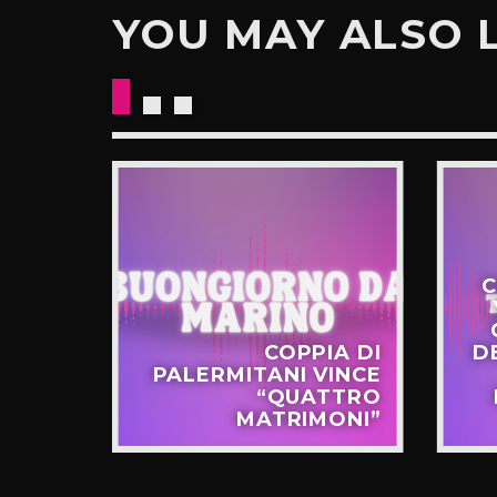
YOU MAY ALSO 
C
STERO
COPPIA DI
D
APPO
PALERMITANI VINCE
N VIA
“QUATTRO
TERNÒ
MATRIMONI”