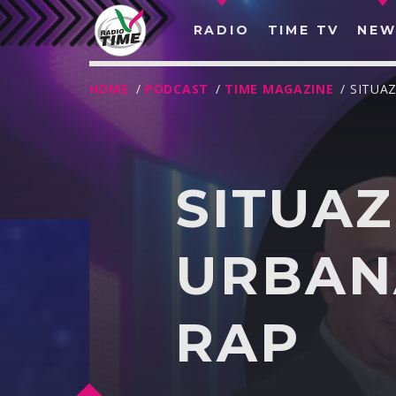
RADIO
TIME TV
NEW
HOME
/
PODCAST
/
TIME MAGAZINE
/ SITUA
SITUA
URBAN
RAP
O