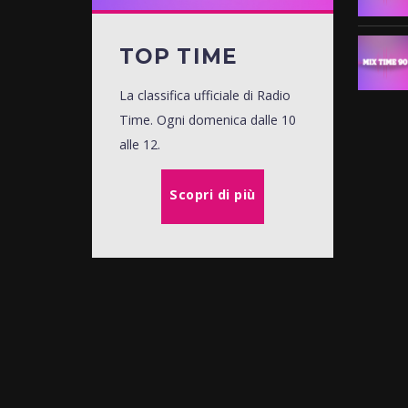
TOP TIME
La classifica ufficiale di Radio
Time. Ogni domenica dalle 10
alle 12.
Scopri di più