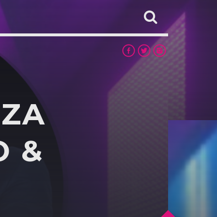
ZZA
O &