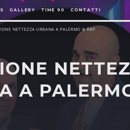
S
GALLERY
TIME 90
CONTATTI
ZIONE NETTEZZA URBANA A PALERMO & RAP
ZIONE NETTE
CERCA NEL SITO WEB:
A A PALERM