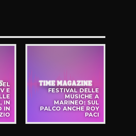
DEL
V E
FESTIVAL DELLE
LLE
MUSICHE A
FR
, IN
MARINEO: SUL
 IN
PALCO ANCHE ROY
EU
ZIO
PACI