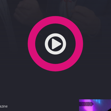
A IL NUOVO SINGOLO "FINESTRA"
azine