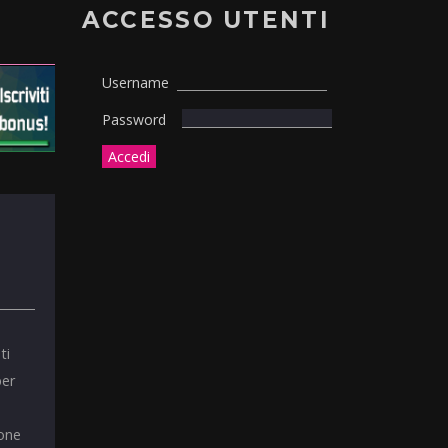
ACCESSO UTENTI
Username
Password
ti
per
ione