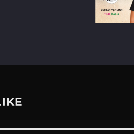
terest
LIKE