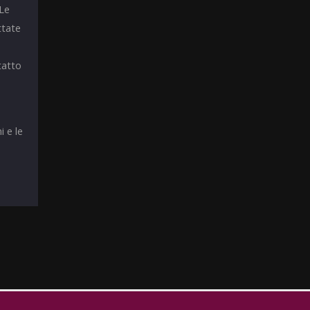
 Le
ttate
tatto
i e le