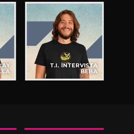
DAY
T.I. INTERVISTA
LLA
BEBA