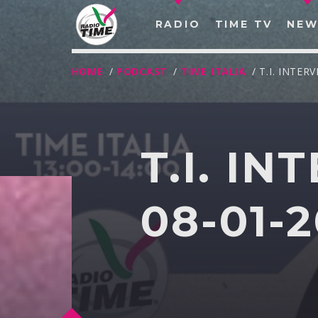
RADIO
TIME TV
NEW
HOME
/
PODCAST
/
TIME ITALIA
/ T.I. INTE
T.I. I
08-01-2
O