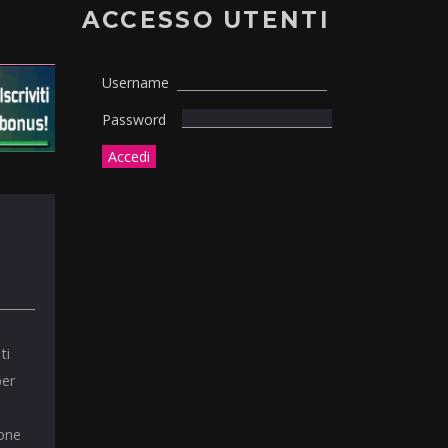
ACCESSO UTENTI
Username
Password
ti
per
ione