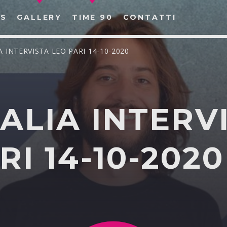
S
GALLERY
TIME 90
CONTATTI
IA INTERVISTA LEO PARI 14-10-2020
TALIA INTERV
CERCA NEL SITO WEB:
RI 14-10-2020