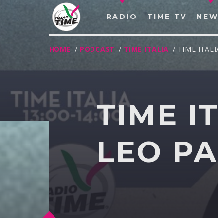
RADIO
TIME TV
NEW
HOME
/
PODCAST
/
TIME ITALIA
/ TIME ITAL
TIME I
LEO PA
O