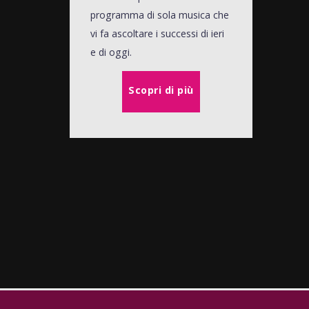
programma di sola musica che
vi fa ascoltare i successi di ieri
e di oggi.
Scopri di più