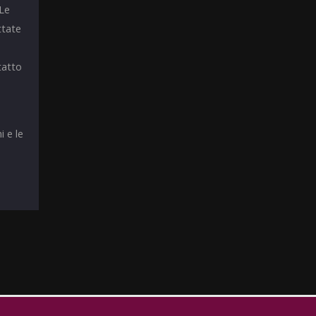
 Le
ttate
tatto
i e le