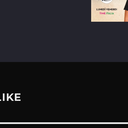
terest
LIKE