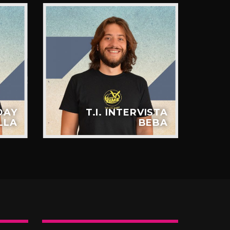
DAY
T.I. INTERVISTA
LLA
BEBA