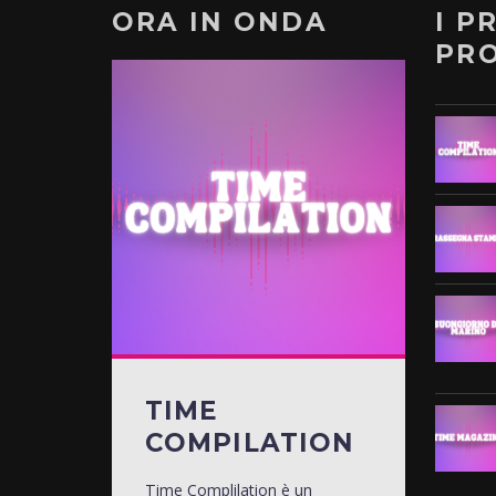
ORA IN ONDA
I P
PR
TIME
COMPILATION
Time Complilation è un