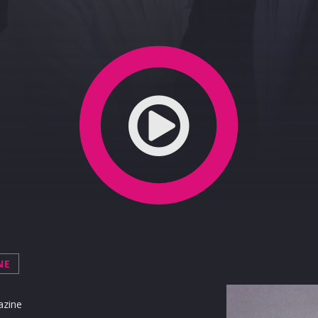
a 24-03-2020
NE
azine