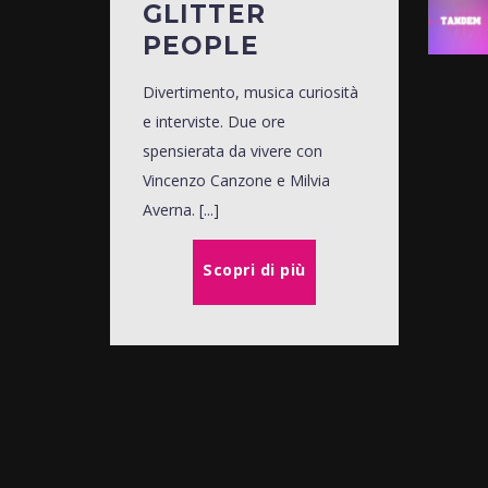
GLITTER
PEOPLE
Divertimento, musica curiosità
e interviste. Due ore
spensierata da vivere con
Vincenzo Canzone e Milvia
Averna. [...]
Scopri di più