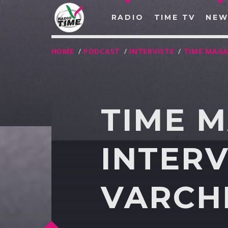
RADIO
TIME TV
NEW
HOME
/
PODCAST
/
INTERVISTE
/
TIME MAGA
TIME 
INTERV
VARCHI
O