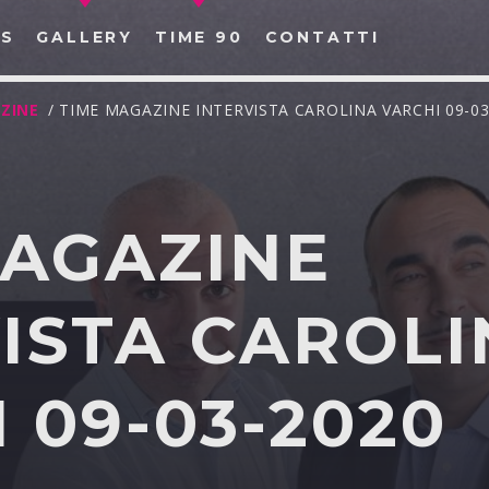
S
GALLERY
TIME 90
CONTATTI
ZINE
/ TIME MAGAZINE INTERVISTA CAROLINA VARCHI 09-03
MAGAZINE
CERCA NEL SITO WEB:
ISTA CAROL
 09-03-2020