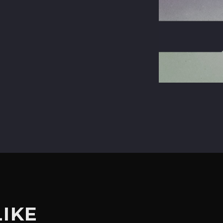
terest
LIKE