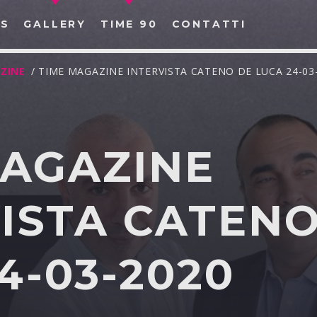
S
GALLERY
TIME 90
CONTATTI
ZINE
/ TIME MAGAZINE INTERVISTA CATENO DE LUCA 24-03
MAGAZINE
CERCA NEL SITO WEB:
ISTA CATENO
4-03-2020