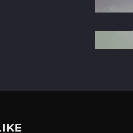
terest
LIKE