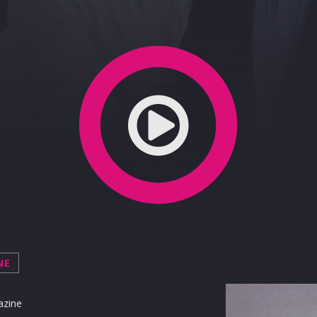
la 09-03-2020
NE
azine