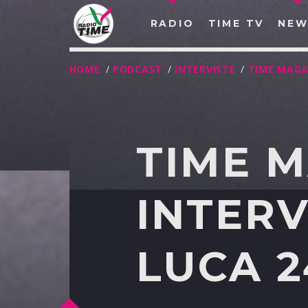
RADIO
TIME TV
NEW
HOME
/
PODCAST
/
INTERVISTE
/
TIME MAGA
TIME 
INTERV
LUCA 2
O