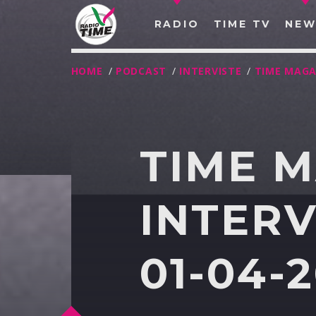
RADIO
TIME TV
NEW
HOME
/
PODCAST
/
INTERVISTE
/
TIME MAGA
TIME 
INTERV
01-04-
O