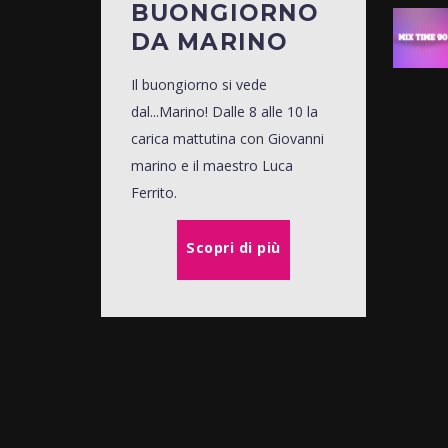
BUONGIORNO
DA MARINO
Il buongiorno si vede
dal...Marino! Dalle 8 alle 10 la
carica mattutina con Giovanni
marino e il maestro Luca
Ferrito.
Scopri di più