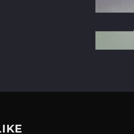
terest
LIKE