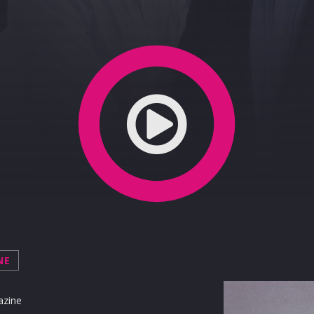
4-03-2020
NE
azine