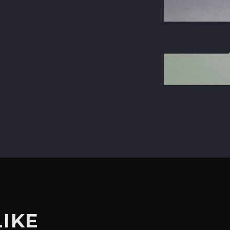
terest
LIKE