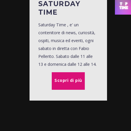
SATURDAY
TIME
Saturday Time , e' un
contenitore di news, curiosità,
ospiti, musica ed eventi, ogni
sabato in diretta con Fabio
Pellerito. Sabato dalle 11 alle
13 e domenica dalle 12 alle 14.
Scopri di più