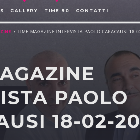
S
GALLERY
TIME 90
CONTATTI
ZINE
/ TIME MAGAZINE INTERVISTA PAOLO CARACAUSI 18-0
MAGAZINE
CERCA NEL SITO WEB:
ISTA PAOLO
USI 18-02-2