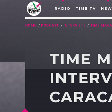
RADIO
TIME TV
NEW
HOME
/
PODCAST
/
INTERVISTE
/
TIME MAGA
TIME 
INTERV
CARACA
O