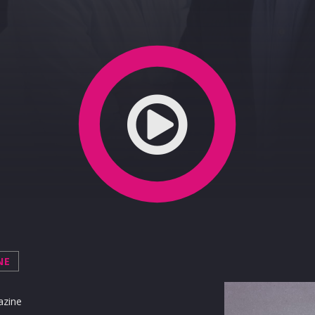
si 27-02-2020
NE
azine