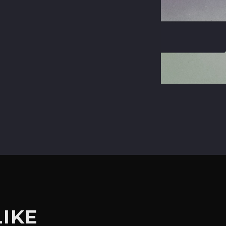
terest
LIKE