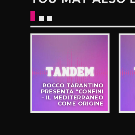
CKETS
ROCCO TARANTINO
NO IL
PRESENTA “CONFINI
UOVO
– IL MEDITERRANEO
GIRO”
COME ORIGINE