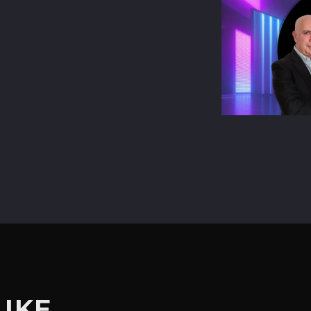
terest
LIKE