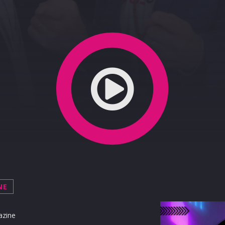
ga
NE
azine