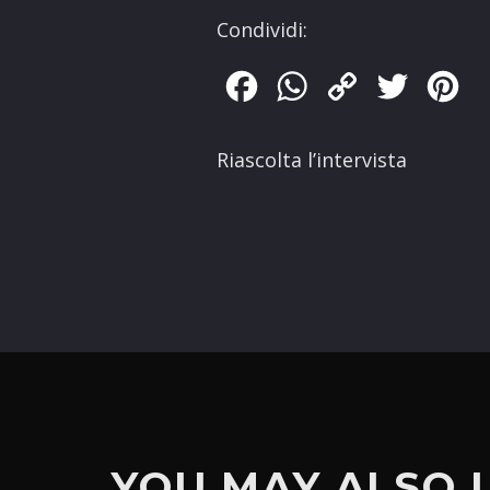
Condividi:
Facebook
WhatsApp
Copy
Twitter
Pin
Link
Riascolta l’intervista
YOU MAY ALSO 