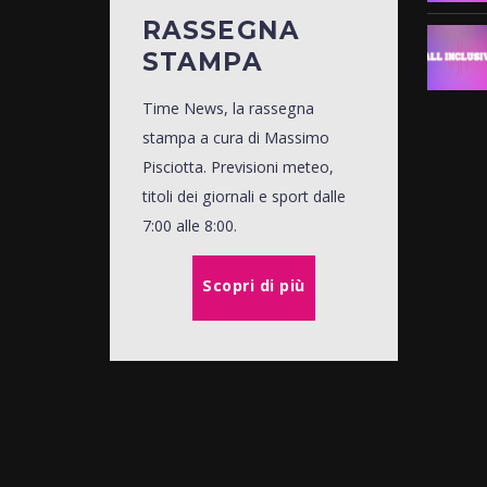
RASSEGNA
STAMPA
Time News, la rassegna
stampa a cura di Massimo
Pisciotta. Previsioni meteo,
titoli dei giornali e sport dalle
7:00 alle 8:00.
Scopri di più