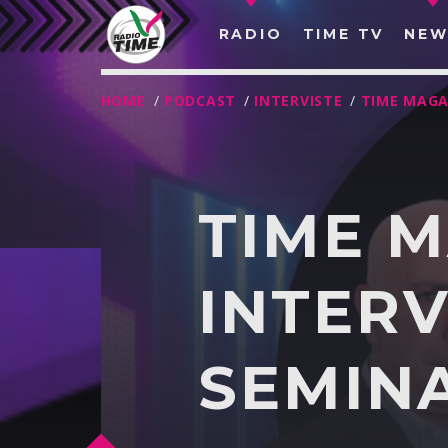
RADIO
TIME TV
NEW
HOME
/
PODCAST
/
INTERVISTE
/
TIME MAGA
TIME 
INTERV
SEMIN
O